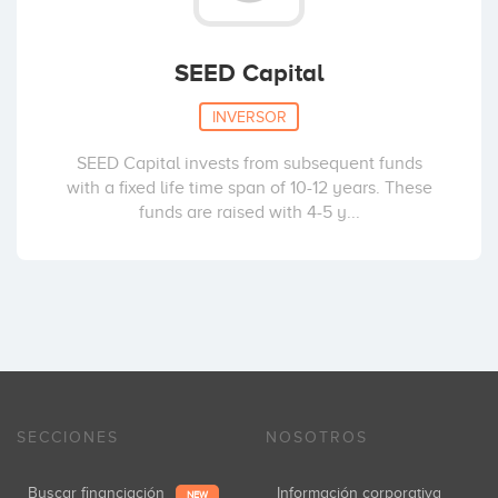
SEED Capital
INVERSOR
SEED Capital invests from subsequent funds
with a fixed life time span of 10-12 years. These
funds are raised with 4-5 y...
SECCIONES
NOSOTROS
Buscar financiación
Información corporativa
NEW