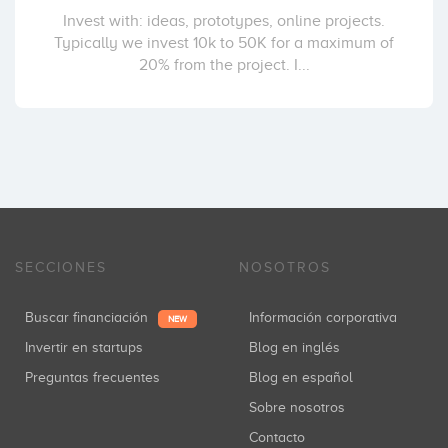
Invest with: ideas, prototypes, online projects.
Typically we invest 10k to 50K for a maximum of
20% from the project. I...
SECCIONES
NOSOTROS
Buscar financiación
Información corporativa
NEW
Invertir en startups
Blog en inglés
Preguntas frecuentes
Blog en español
Sobre nosotros
Contacto