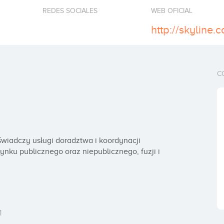
REDES SOCIALES
WEB OFICIAL
http://skyline.
C
wiadczy usługi doradztwa i koordynacji 
nku publicznego oraz niepublicznego, fuzji i 
1