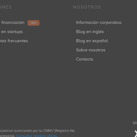
ONES
NOSOTROS
r financiación
Información corporativa
NEW
r en startups
Blog en inglés
ntas frecuentes
Blog en español
Sobre nosotros
Contacto
SÍ
icipativa autorizada por la CNMV (Registro No.
presarial.
Consultar registro oficial
.