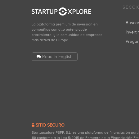
SECCI
Busca
La plataforma premium de inversión en
compañías con alto potencial de
Inverti
crecimiento, y la comunidad de empresas
más activa de Europa.
Pregu
Read in English
SITIO SEGURO
Startupxplore PSFP, S.L. es una plataforma de financiación part
18) conforme a la Ley 5/2015 de Fomento de la Financiación Em