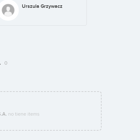
Urszula Grzywacz
.
0
.A.
no tiene items