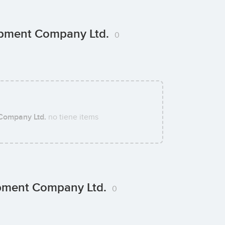
lopment Company Ltd.
0
Company Ltd.
no tiene items
opment Company Ltd.
0