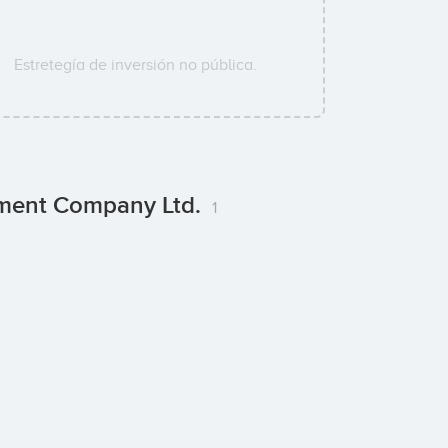
Estretegía de inversión no pública.
pment Company Ltd.
1