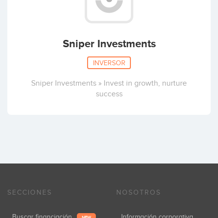
Sniper Investments
INVERSOR
Sniper Investments » Invest in growth, nurture
success
SECCIONES
NOSOTROS
Buscar financiación
Información corporativa
NEW