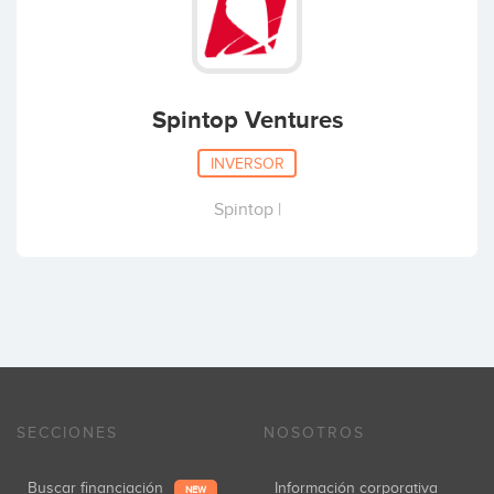
Spintop Ventures
INVERSOR
Spintop |
SECCIONES
NOSOTROS
Buscar financiación
Información corporativa
NEW