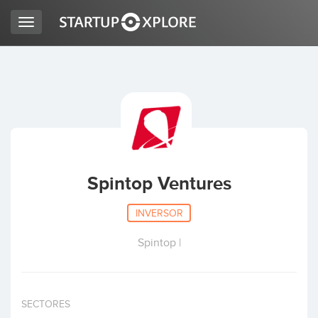
Toggle
navigation
BUSCO FINANCIACIÓN
REGISTRO
ACCESO
Spintop Ventures
INVERSOR
Spintop |
Inicio
SECTORES