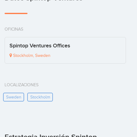
OFICINAS
Spintop Ventures Offices
Stockholm, Sweden
LOCALIZACIONES
Sweden
Stockholm