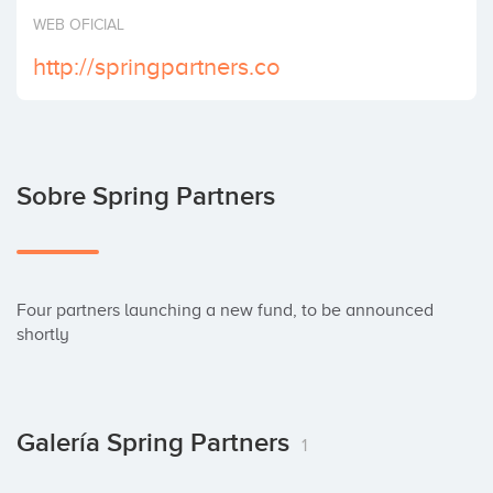
Invertir
WEB OFICIAL
http://springpartners.co
Sobre Spring Partners
Four partners launching a new fund, to be announced 
shortly
Galería Spring Partners
1