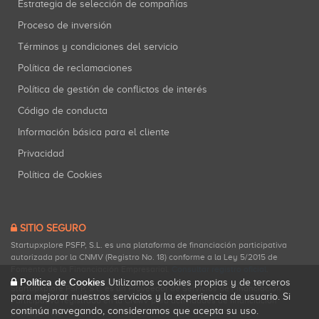
Estrategia de selección de compañías
Proceso de inversión
Términos y condiciones del servicio
Política de reclamaciones
Política de gestión de conflictos de interés
Código de conducta
Información básica para el cliente
Privacidad
Política de Cookies
SITIO SEGURO
Startupxplore PSFP, S.L. es una plataforma de financiación participativa
autorizada por la CNMV (Registro No. 18) conforme a la Ley 5/2015 de
Fomento de la Financiación Empresarial.
Consultar registro oficial
.
Política de Cookies
Utilizamos cookies propias y de terceros
Startupxplore PSFP, S.L. es un Proveedor de Servicios de Financiación
para mejorar nuestros servicios y la experiencia de usuario. Si
Participativa registrado en la CNMV para actividades de financiación
continúa navegando, consideramos que acepta su uso.
participativa.