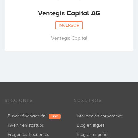
Ventegis Capital AG
INVERSOR
Ventegis Capital
SECCIONES
NOSOTROS
Buscar financiación
Información corporativa
NEW
Invertir en startups
Blog en inglés
Preguntas frecuentes
Blog en español