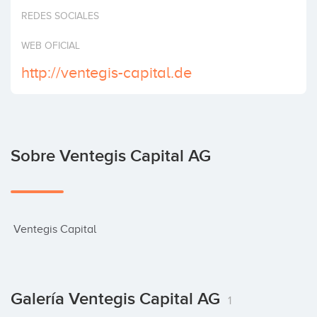
Invertir
REDES SOCIALES
WEB OFICIAL
http://ventegis-capital.de
Sobre Ventegis Capital AG
 Ventegis Capital
Galería Ventegis Capital AG
1