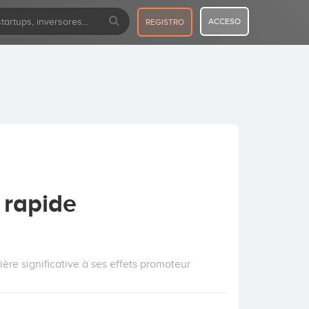
ACCESO
REGISTRO
 rapide
re significative à ses effets promoteur