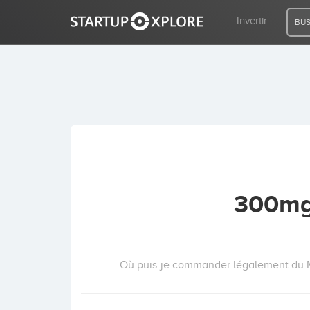
Invertir
BUS
BUSCO FINANCIACIÓN
REGISTRO
ACCESO
300mg 
Inicio
Invertir
Où puis-je commander légalement du Mod