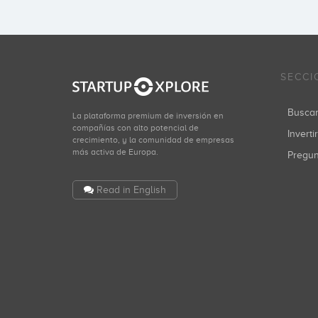
SECCI
Busca
La plataforma premium de inversión en
compañías con alto potencial de
Inverti
crecimiento, y la comunidad de empresas
más activa de Europa.
Pregu
Read in English