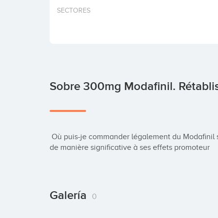
SECTORES
Sobre 300mg Modafinil. Rétabl
 Où puis-je commander légalement du Modafinil sur un site Web ? Cette action ciblée contribue 
de manière significative à ses effets promoteur
Galería
0