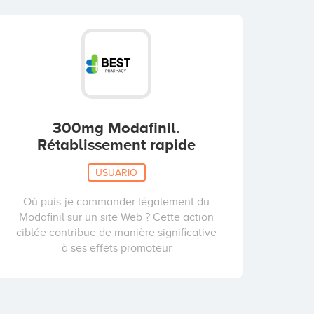
300mg Modafinil.
Rétablissement rapide
USUARIO
Où puis-je commander légalement du
Modafinil sur un site Web ? Cette action
ciblée contribue de manière significative
à ses effets promoteur