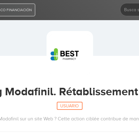
CO FINANCIACIÓN
Modafinil. Rétablissement
USUARIO
afinil sur un site Web ? Cette action ciblée contribue de maniè