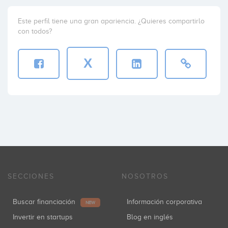
Este perfil tiene una gran apariencia. ¿Quieres compartirlo
con todos?
X
SECCIONES
NOSOTROS
Buscar financiación
Información corporativa
NEW
Invertir en startups
Blog en inglés