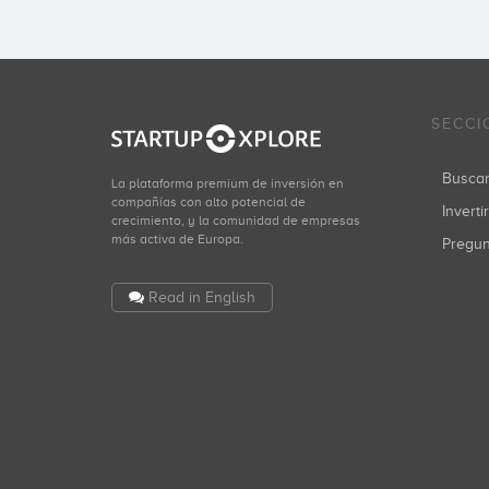
SECCI
Busca
La plataforma premium de inversión en
compañías con alto potencial de
Inverti
crecimiento, y la comunidad de empresas
más activa de Europa.
Pregu
Read in English