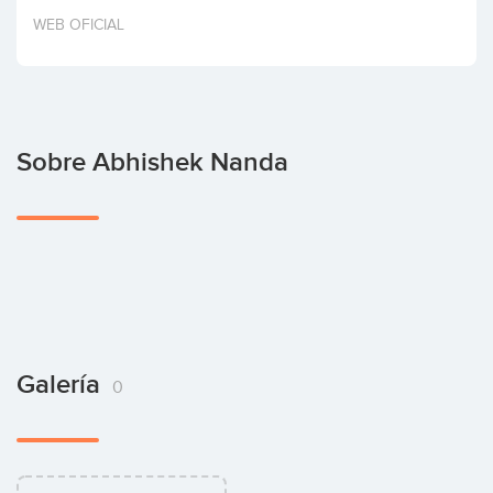
Invertir
WEB OFICIAL
Sobre Abhishek Nanda
Galería
0