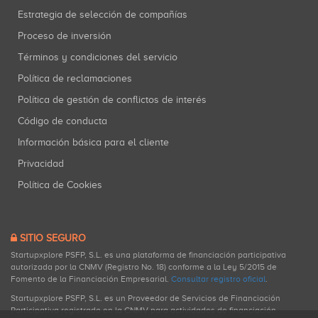
Estrategia de selección de compañías
Proceso de inversión
Términos y condiciones del servicio
Política de reclamaciones
Política de gestión de conflictos de interés
Código de conducta
Información básica para el cliente
Privacidad
Política de Cookies
SITIO SEGURO
Startupxplore PSFP, S.L. es una plataforma de financiación participativa
autorizada por la CNMV (Registro No. 18) conforme a la Ley 5/2015 de
Fomento de la Financiación Empresarial.
Consultar registro oficial
.
Startupxplore PSFP, S.L. es un Proveedor de Servicios de Financiación
Participativa registrado en la CNMV para actividades de financiación