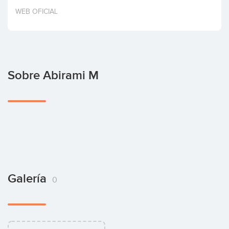
Invertir
WEB OFICIAL
Sobre Abirami M
Galería
0