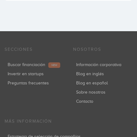
SECCIONES
NOSOTROS
Buscar financiación
Información corporativa
NEW
Invertir en startups
Blog en inglés
Preguntas frecuentes
Blog en español
Sobre nosotros
Contacto
MÁS INFORMACIÓN
Estrategia de selección de compañías