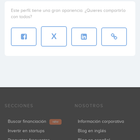
Este perfil tiene una gran apariencia. ¿Quieres compartirlo
con todos?
X
SECCIONES
NOSOTROS
Buscar financiación
Información corporativa
NEW
Invertir en startups
Blog en inglés