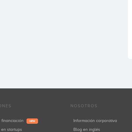
ONES
NOSOTROS
r financiación
Información corporativa
NEW
r en startups
Blog en inglés