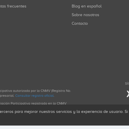
ntas frecuentes
Blog en español
Sobre nosotros
Contacto
SÍ
icipativa autorizada por la CNMV (Registro No.
presarial.
Consultar registro oficial
.
ciación Participativa registrado en la CNMV
erceros para mejorar nuestros servicios y la experiencia de usuario. S