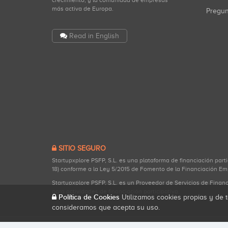
crecimiento, y la comunidad de empresas
más activa de Europa.
Pregu
Read in English
SITIO SEGURO
Startupxplore PSFP, S.L. es una plataforma de financiación part
18) conforme a la Ley 5/2015 de Fomento de la Financiación Em
Startupxplore PSFP, S.L. es un Proveedor de Servicios de Finan
para actividades de financiación participativa.
Política de Cookies
Utilizamos cookies propias y de t
consideramos que acepta su uso.