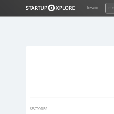
Invertir
BUS
BUSCO FINANCIACIÓN
REGISTRO
ACCESO
Inicio
Invertir
SECTORES