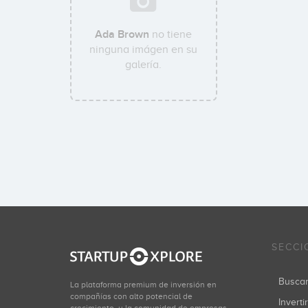
Ada Brown
no tiene
ninguna imágen en su
galería.
SECCI
Busca
La plataforma premium de inversión en
compañías con alto potencial de
Inverti