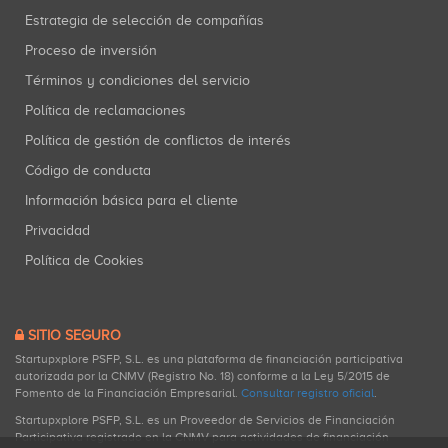
Estrategia de selección de compañías
Proceso de inversión
Términos y condiciones del servicio
Política de reclamaciones
Política de gestión de conflictos de interés
Código de conducta
Información básica para el cliente
Privacidad
Política de Cookies
SITIO SEGURO
Startupxplore PSFP, S.L. es una plataforma de financiación participativa
autorizada por la CNMV (Registro No. 18) conforme a la Ley 5/2015 de
Fomento de la Financiación Empresarial.
Consultar registro oficial
.
Startupxplore PSFP, S.L. es un Proveedor de Servicios de Financiación
Participativa registrado en la CNMV para actividades de financiación