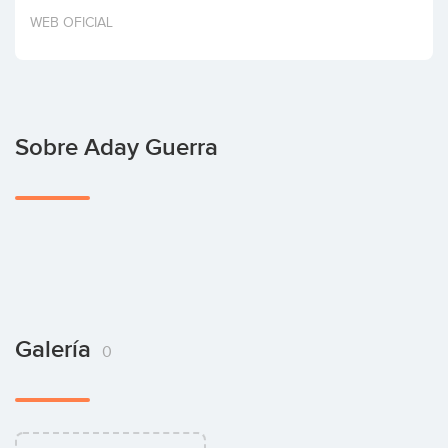
Invertir
WEB OFICIAL
Sobre Aday Guerra
Galería
0