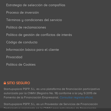
Estrategia de selección de compañías
Proceso de inversión
Términos y condiciones del servicio
Política de reclamaciones
Política de gestión de conflictos de interés
Código de conducta
Información básica para el cliente
Privacidad
Política de Cookies
SITIO SEGURO
Startupxplore PSFP, S.L. es una plataforma de financiación participativa
autorizada por la CNMV (Registro No. 18) conforme a la Ley 5/2015 de
Fomento de la Financiación Empresarial.
Consultar registro oficial
.
Startupxplore PSFP, S.L. es un Proveedor de Servicios de Financiación
Participativa registrado en la CNMV para actividades de financiación