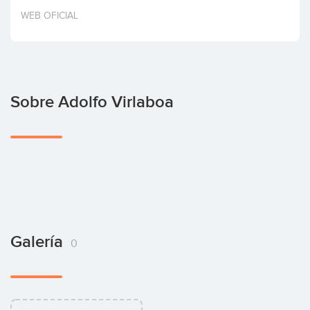
Invertir
WEB OFICIAL
Sobre Adolfo Virlaboa
Galería
0