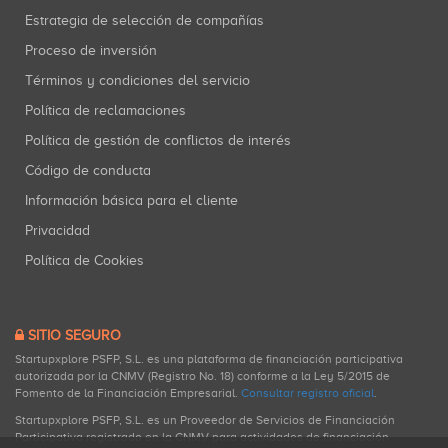
Estrategia de selección de compañías
Proceso de inversión
Términos y condiciones del servicio
Política de reclamaciones
Política de gestión de conflictos de interés
Código de conducta
Información básica para el cliente
Privacidad
Política de Cookies
SITIO SEGURO
Startupxplore PSFP, S.L. es una plataforma de financiación participativa
autorizada por la CNMV (Registro No. 18) conforme a la Ley 5/2015 de
Fomento de la Financiación Empresarial.
Consultar registro oficial
.
Startupxplore PSFP, S.L. es un Proveedor de Servicios de Financiación
Participativa registrado en la CNMV para actividades de financiación