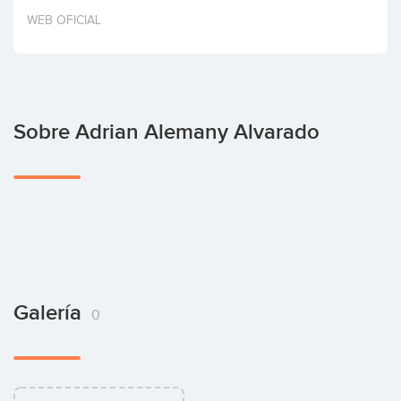
Invertir
WEB OFICIAL
Sobre Adrian Alemany Alvarado
Galería
0