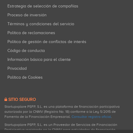
Estrategia de selección de compañías
Proceso de inversión
Términos y condiciones del servicio
Política de reclamaciones
Política de gestión de conflictos de interés
Código de conducta
Información básica para el cliente
Privacidad
Política de Cookies
SITIO SEGURO
Startupxplore PSFP, S.L. es una plataforma de financiación participativa
autorizada por la CNMV (Registro No. 18) conforme a la Ley 5/2015 de
Fomento de la Financiación Empresarial.
Consultar registro oficial
.
Startupxplore PSFP, S.L. es un Proveedor de Servicios de Financiación
Participativa registrado en la CNMV para actividades de financiación