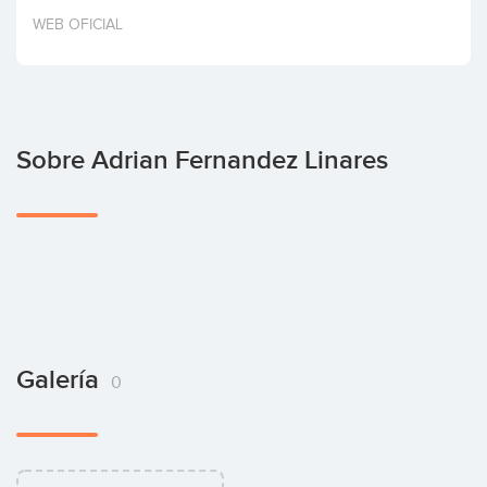
Invertir
WEB OFICIAL
Sobre Adrian Fernandez Linares
Galería
0