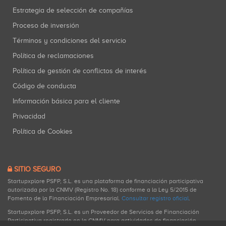
Estrategia de selección de compañías
Proceso de inversión
Términos y condiciones del servicio
Política de reclamaciones
Política de gestión de conflictos de interés
Código de conducta
Información básica para el cliente
Privacidad
Política de Cookies
SITIO SEGURO
Startupxplore PSFP, S.L. es una plataforma de financiación participativa
autorizada por la CNMV (Registro No. 18) conforme a la Ley 5/2015 de
Fomento de la Financiación Empresarial.
Consultar registro oficial
.
Startupxplore PSFP, S.L. es un Proveedor de Servicios de Financiación
Participativa registrado en la CNMV para actividades de financiación