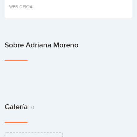
Invertir
WEB OFICIAL
Sobre Adriana Moreno
Galería
0