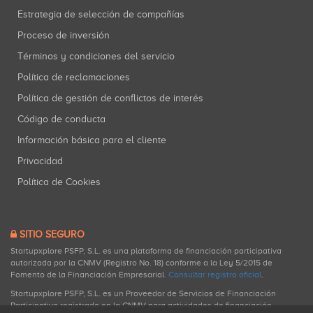
Estrategia de selección de compañías
Proceso de inversión
Términos y condiciones del servicio
Política de reclamaciones
Política de gestión de conflictos de interés
Código de conducta
Información básica para el cliente
Privacidad
Política de Cookies
SITIO SEGURO
Startupxplore PSFP, S.L. es una plataforma de financiación participativa
autorizada por la CNMV (Registro No. 18) conforme a la Ley 5/2015 de
Fomento de la Financiación Empresarial.
Consultar registro oficial
.
Startupxplore PSFP, S.L. es un Proveedor de Servicios de Financiación
Participativa registrado en la CNMV para actividades de financiación