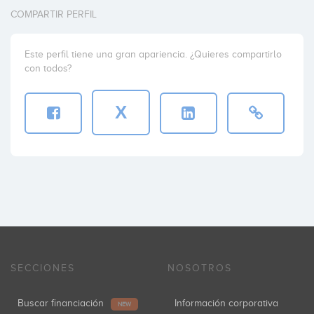
COMPARTIR PERFIL
Este perfil tiene una gran apariencia. ¿Quieres compartirlo
con todos?
X
SECCIONES
NOSOTROS
Buscar financiación
Información corporativa
NEW