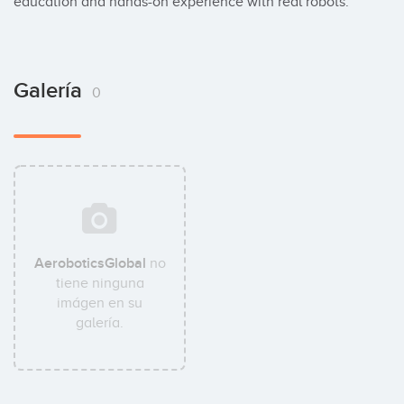
education and hands-on experience with real robots.
Galería
0
AeroboticsGlobal
no
tiene ninguna
imágen en su
galería.