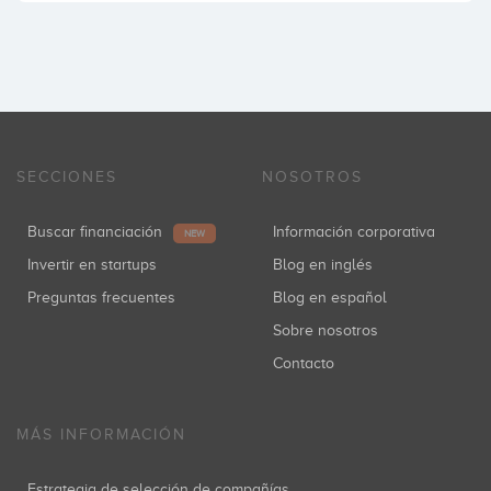
SECCIONES
NOSOTROS
Buscar financiación
Información corporativa
NEW
Invertir en startups
Blog en inglés
Preguntas frecuentes
Blog en español
Sobre nosotros
Contacto
MÁS INFORMACIÓN
Estrategia de selección de compañías