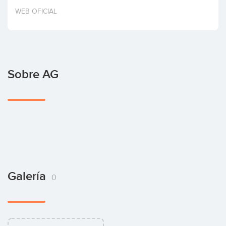
Invertir
WEB OFICIAL
Sobre AG
Galería
0