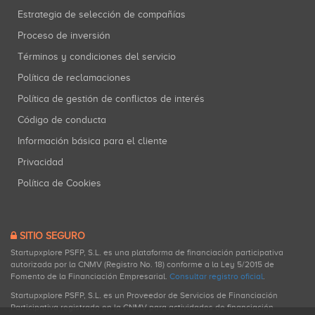
Estrategia de selección de compañías
Proceso de inversión
Términos y condiciones del servicio
Política de reclamaciones
Política de gestión de conflictos de interés
Código de conducta
Información básica para el cliente
Privacidad
Política de Cookies
SITIO SEGURO
Startupxplore PSFP, S.L. es una plataforma de financiación participativa
autorizada por la CNMV (Registro No. 18) conforme a la Ley 5/2015 de
Fomento de la Financiación Empresarial.
Consultar registro oficial
.
Startupxplore PSFP, S.L. es un Proveedor de Servicios de Financiación
Participativa registrado en la CNMV para actividades de financiación