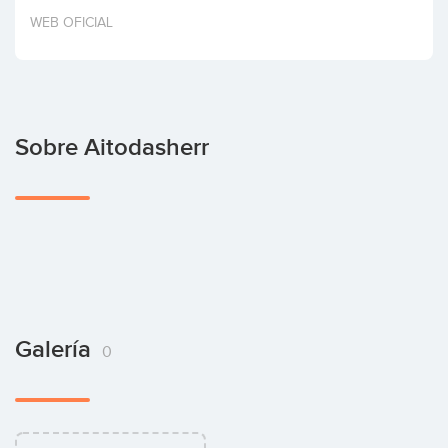
Invertir
WEB OFICIAL
Sobre Aitodasherr
Galería
0