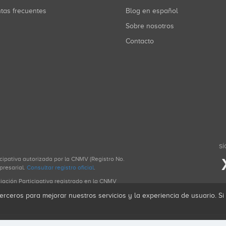
ntas frecuentes
Blog en español
Sobre nosotros
Contacto
SÍ
icipativa autorizada por la CNMV (Registro No.
presarial.
Consultar registro oficial
.
ciación Participativa registrado en la CNMV
erceros para mejorar nuestros servicios y la experiencia de usuario. S