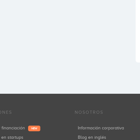
ONES
NOSOTROS
r financiación
Información corporativa
NEW
r en startups
Blog en inglés