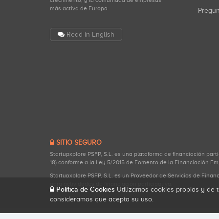
crecimiento, y la comunidad de empresas
más activa de Europa.
Pregu
Read in English
SITIO SEGURO
Startupxplore PSFP, S.L. es una plataforma de financiación part
18) conforme a la Ley 5/2015 de Fomento de la Financiación Em
Startupxplore PSFP, S.L. es un Proveedor de Servicios de Finan
para actividades de financiación participativa.
Política de Cookies
Utilizamos cookies propias y de t
consideramos que acepta su uso.