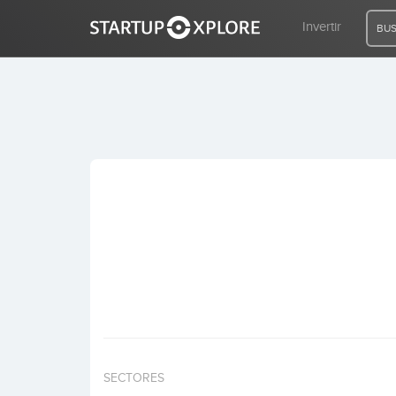
Invertir
BUS
BUSCO FINANCIACIÓN
REGISTRO
ACCESO
Inicio
Invertir
SECTORES