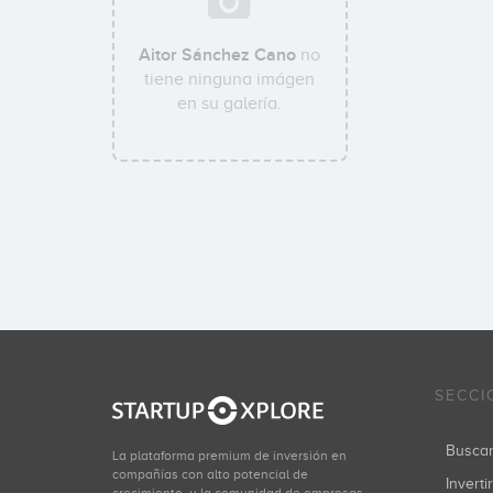
Aitor Sánchez Cano
no
tiene ninguna imágen
en su galería.
SECCI
Busca
La plataforma premium de inversión en
compañías con alto potencial de
Inverti