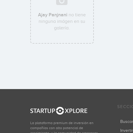
Ajay Panjnani
no tiene
ninguna imágen en su
galería.
SECCI
Busca
La plataforma premium de inversión en
compañías con alto potencial de
Inverti