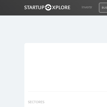
Invertir
BUS
BUSCO FINANCIACIÓN
REGISTRO
ACCESO
Inicio
Invertir
SECTORES