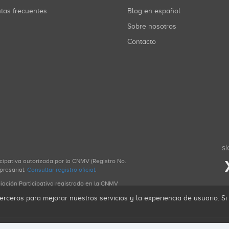
ntas frecuentes
Blog en español
Sobre nosotros
Contacto
SÍ
icipativa autorizada por la CNMV (Registro No.
presarial.
Consultar registro oficial
.
ciación Participativa registrado en la CNMV
erceros para mejorar nuestros servicios y la experiencia de usuario. S