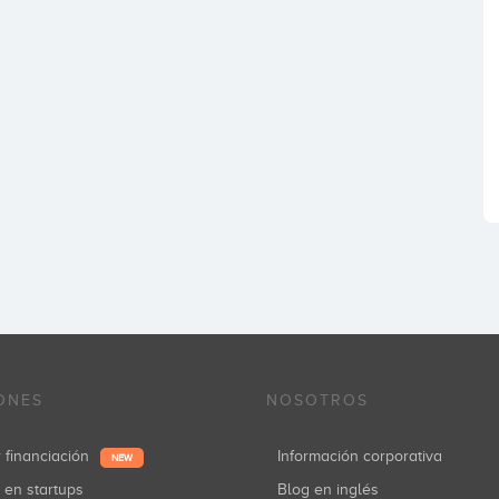
ONES
NOSOTROS
r financiación
Información corporativa
NEW
r en startups
Blog en inglés