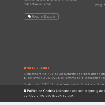
crecimiento, y la comunidad de empresas
más activa de Europa.
Pregu
Read in English
SITIO SEGURO
Startupxplore PSFP, S.L. es una plataforma de financiación part
18) conforme a la Ley 5/2015 de Fomento de la Financiación Em
Startupxplore PSFP, S.L. es un Proveedor de Servicios de Finan
para actividades de financiación participativa.
Política de Cookies
Utilizamos cookies propias y de t
consideramos que acepta su uso.