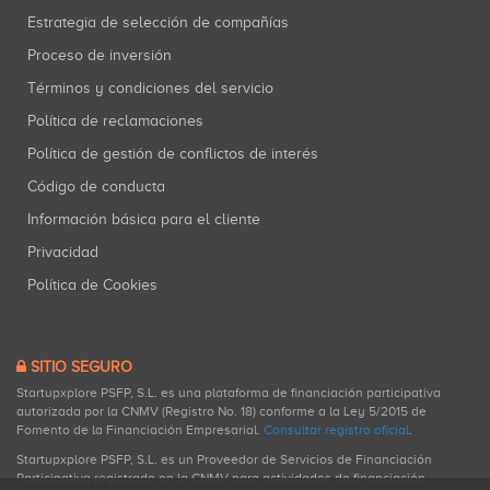
Estrategia de selección de compañías
Proceso de inversión
Términos y condiciones del servicio
Política de reclamaciones
Política de gestión de conflictos de interés
Código de conducta
Información básica para el cliente
Privacidad
Política de Cookies
SITIO SEGURO
Startupxplore PSFP, S.L. es una plataforma de financiación participativa
autorizada por la CNMV (Registro No. 18) conforme a la Ley 5/2015 de
Fomento de la Financiación Empresarial.
Consultar registro oficial
.
Startupxplore PSFP, S.L. es un Proveedor de Servicios de Financiación
Participativa registrado en la CNMV para actividades de financiación