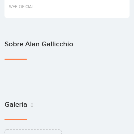
Invertir
WEB OFICIAL
Sobre Alan Gallicchio
Galería
0