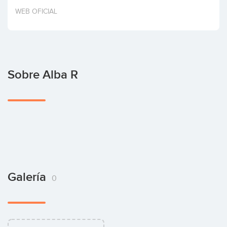
Invertir
WEB OFICIAL
Sobre Alba R
Galería
0