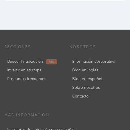
SECCIONES
NOSOTROS
Buscar financiación
Información corporativa
NEW
Invertir en startups
Blog en inglés
Preguntas frecuentes
Blog en español
Sobre nosotros
Contacto
MÁS INFORMACIÓN
Estrategia de selección de compañías