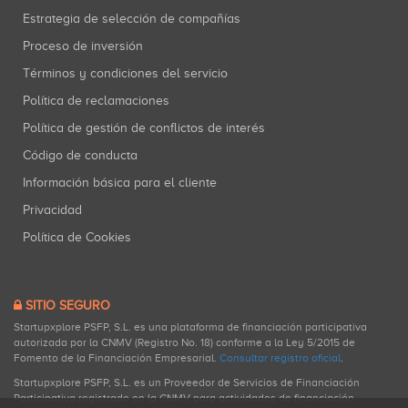
Estrategia de selección de compañías
Proceso de inversión
Términos y condiciones del servicio
Política de reclamaciones
Política de gestión de conflictos de interés
Código de conducta
Información básica para el cliente
Privacidad
Política de Cookies
SITIO SEGURO
Startupxplore PSFP, S.L. es una plataforma de financiación participativa
autorizada por la CNMV (Registro No. 18) conforme a la Ley 5/2015 de
Fomento de la Financiación Empresarial.
Consultar registro oficial
.
Startupxplore PSFP, S.L. es un Proveedor de Servicios de Financiación
Participativa registrado en la CNMV para actividades de financiación