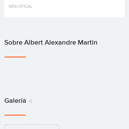
Invertir
WEB OFICIAL
Sobre Albert Alexandre Martin
Galería
0