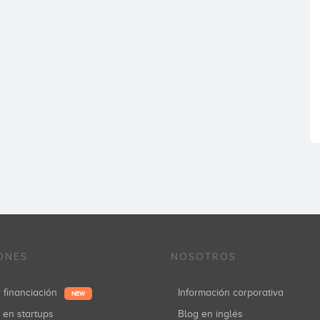
ONES
NOSOTROS
r financiación
Información corporativa
NEW
r en startups
Blog en inglés