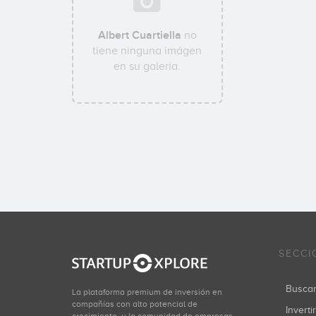
Albert Cuartiella
no
tiene ninguna imágen
en su galería.
SECCI
Busca
La plataforma premium de inversión en
compañías con alto potencial de
Inverti