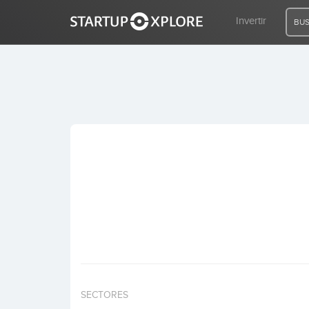
Invertir
BUS
BUSCO FINANCIACIÓN
REGISTRO
ACCESO
Inicio
Invertir
SECTORES