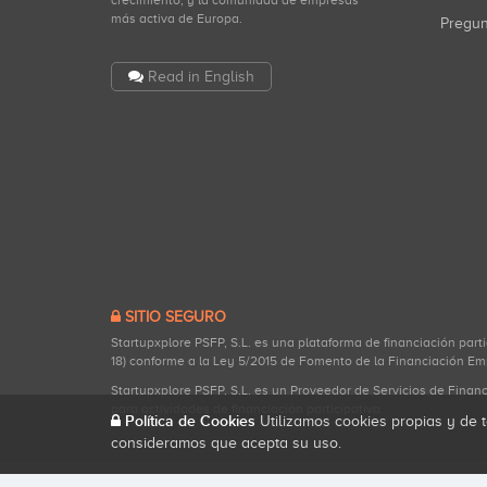
crecimiento, y la comunidad de empresas
más activa de Europa.
Pregu
Read in English
SITIO SEGURO
Startupxplore PSFP, S.L. es una plataforma de financiación part
18) conforme a la Ley 5/2015 de Fomento de la Financiación Em
Startupxplore PSFP, S.L. es un Proveedor de Servicios de Finan
para actividades de financiación participativa.
Política de Cookies
Utilizamos cookies propias y de t
consideramos que acepta su uso.