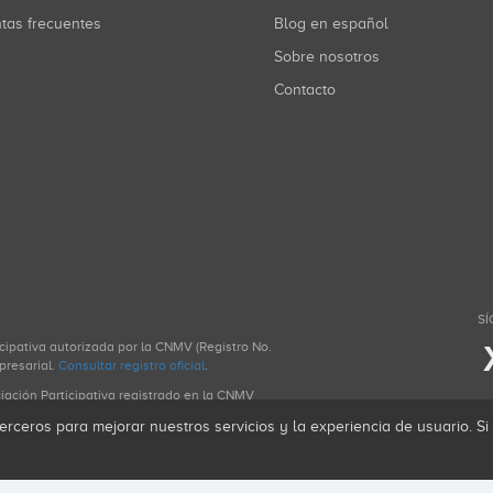
ntas frecuentes
Blog en español
Sobre nosotros
Contacto
SÍ
icipativa autorizada por la CNMV (Registro No.
presarial.
Consultar registro oficial
.
ciación Participativa registrado en la CNMV
erceros para mejorar nuestros servicios y la experiencia de usuario. S