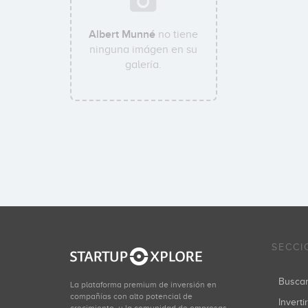
Albert Munné
no tiene
ninguna imágen en su
galería.
SECCI
Busca
La plataforma premium de inversión en
compañías con alto potencial de
Inverti