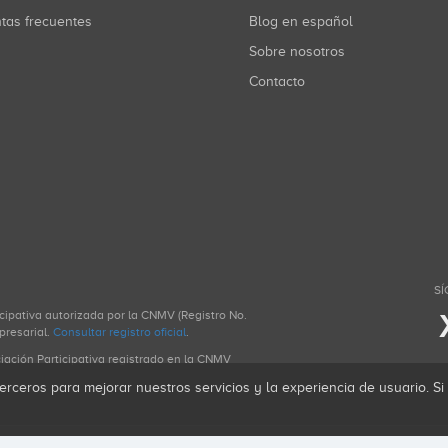
ntas frecuentes
Blog en español
Sobre nosotros
Contacto
SÍ
icipativa autorizada por la CNMV (Registro No.
presarial.
Consultar registro oficial
.
ciación Participativa registrado en la CNMV
erceros para mejorar nuestros servicios y la experiencia de usuario. S