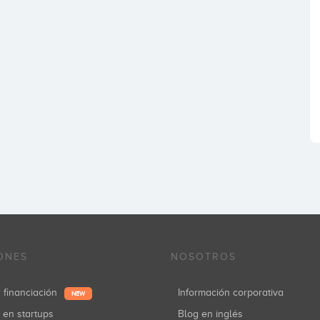
ONES
NOSOTROS
r financiación
Información corporativa
NEW
r en startups
Blog en inglés