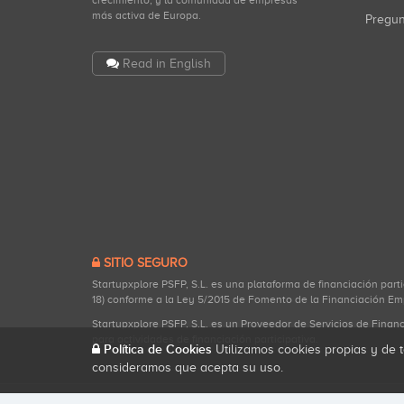
crecimiento, y la comunidad de empresas
más activa de Europa.
Pregu
Read in English
SITIO SEGURO
Startupxplore PSFP, S.L. es una plataforma de financiación part
18) conforme a la Ley 5/2015 de Fomento de la Financiación Em
Startupxplore PSFP, S.L. es un Proveedor de Servicios de Finan
para actividades de financiación participativa.
Política de Cookies
Utilizamos cookies propias y de t
consideramos que acepta su uso.