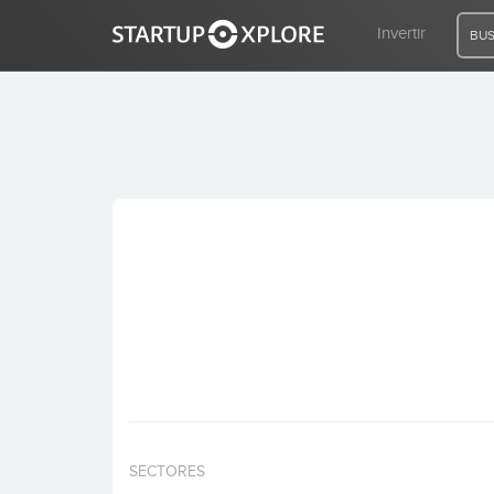
Invertir
BUS
BUSCO FINANCIACIÓN
REGISTRO
ACCESO
Inicio
Invertir
SECTORES