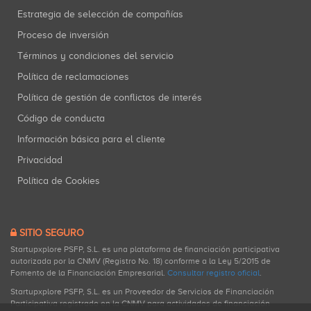
Estrategia de selección de compañías
Proceso de inversión
Términos y condiciones del servicio
Política de reclamaciones
Política de gestión de conflictos de interés
Código de conducta
Información básica para el cliente
Privacidad
Política de Cookies
SITIO SEGURO
Startupxplore PSFP, S.L. es una plataforma de financiación participativa
autorizada por la CNMV (Registro No. 18) conforme a la Ley 5/2015 de
Fomento de la Financiación Empresarial.
Consultar registro oficial
.
Startupxplore PSFP, S.L. es un Proveedor de Servicios de Financiación
Participativa registrado en la CNMV para actividades de financiación