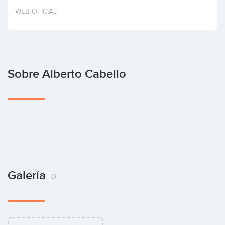
Invertir
WEB OFICIAL
Sobre Alberto Cabello
Galería
0