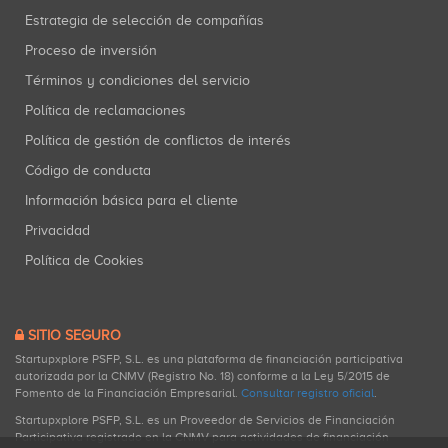
Estrategia de selección de compañías
Proceso de inversión
Términos y condiciones del servicio
Política de reclamaciones
Política de gestión de conflictos de interés
Código de conducta
Información básica para el cliente
Privacidad
Política de Cookies
SITIO SEGURO
Startupxplore PSFP, S.L. es una plataforma de financiación participativa
autorizada por la CNMV (Registro No. 18) conforme a la Ley 5/2015 de
Fomento de la Financiación Empresarial.
Consultar registro oficial
.
Startupxplore PSFP, S.L. es un Proveedor de Servicios de Financiación
Participativa registrado en la CNMV para actividades de financiación