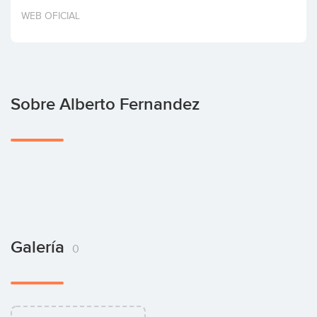
Invertir
WEB OFICIAL
Sobre Alberto Fernandez
Galería
0