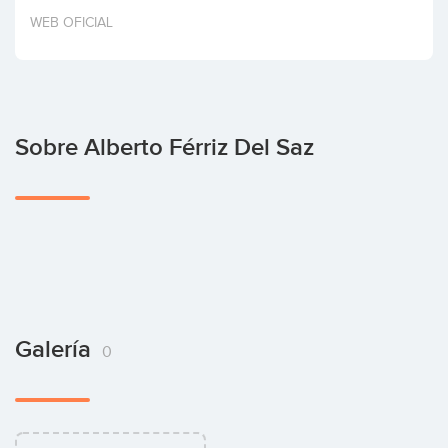
Invertir
WEB OFICIAL
Sobre Alberto Férriz Del Saz
Galería
0