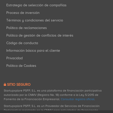
Estrategia de selección de compañías
Proceso de inversión
Términos y condiciones del servicio
Política de reclamaciones
Política de gestión de conflictos de interés
Código de conducta
Información básica para el cliente
Privacidad
Política de Cookies
SITIO SEGURO
Startupxplore PSFP, S.L. es una plataforma de financiación participativa
autorizada por la CNMV (Registro No. 18) conforme a la Ley 5/2015 de
Fomento de la Financiación Empresarial.
Consultar registro oficial
.
Startupxplore PSFP, S.L. es un Proveedor de Servicios de Financiación
Participativa registrado en la CNMV para actividades de financiación