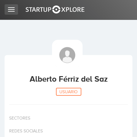
Toggle
navigation
BUSCO FINANCIACIÓN
REGISTRO
ACCESO
Alberto Férriz del Saz
USUARIO
SECTORES
Inicio
REDES SOCIALES