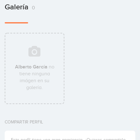
Galería
0
Alberto García
no
tiene ninguna
imágen en su
galería.
COMPARTIR PERFIL
Este perfil tiene una gran apariencia. ¿Quieres compartirlo