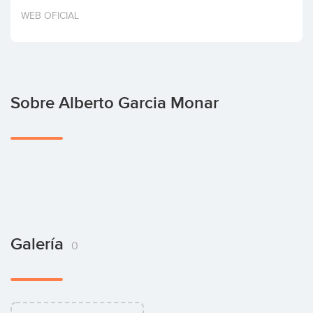
Invertir
WEB OFICIAL
Sobre Alberto Garcia Monar
Galería
0