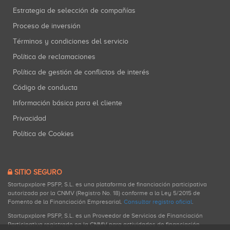
Estrategia de selección de compañías
Proceso de inversión
Términos y condiciones del servicio
Política de reclamaciones
Política de gestión de conflictos de interés
Código de conducta
Información básica para el cliente
Privacidad
Política de Cookies
SITIO SEGURO
Startupxplore PSFP, S.L. es una plataforma de financiación participativa
autorizada por la CNMV (Registro No. 18) conforme a la Ley 5/2015 de
Fomento de la Financiación Empresarial.
Consultar registro oficial
.
Startupxplore PSFP, S.L. es un Proveedor de Servicios de Financiación
Participativa registrado en la CNMV para actividades de financiación