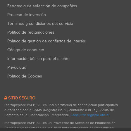
Estrategia de selección de compañías
Proceso de inversión
Términos y condiciones del servicio
Política de reclamaciones
Política de gestión de conflictos de interés
Código de conducta
Información básica para el cliente
Privacidad
Política de Cookies
SITIO SEGURO
Startupxplore PSFP, S.L. es una plataforma de financiación participativa
autorizada por la CNMV (Registro No. 18) conforme a la Ley 5/2015 de
Fomento de la Financiación Empresarial.
Consultar registro oficial
.
Startupxplore PSFP, S.L. es un Proveedor de Servicios de Financiación
Participativa registrado en la CNMV para actividades de financiación