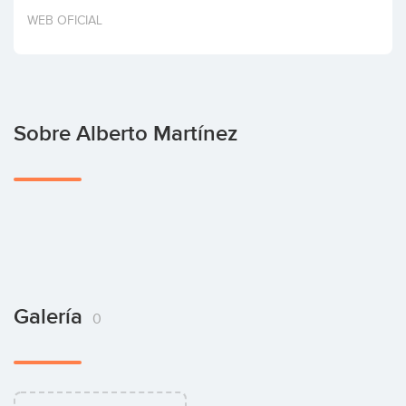
Invertir
WEB OFICIAL
Sobre Alberto Martínez
Galería
0