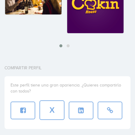
COMPARTIR PERFIL
Este perfil tiene una gran apariencia. ¿Quieres compartirlo
con todos?
X