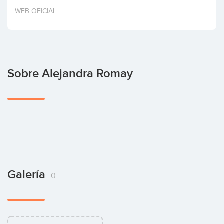
Invertir
WEB OFICIAL
Sobre Alejandra Romay
Galería
0