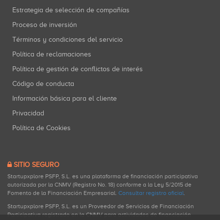
Estrategia de selección de compañías
Proceso de inversión
Términos y condiciones del servicio
Política de reclamaciones
Política de gestión de conflictos de interés
Código de conducta
Información básica para el cliente
Privacidad
Política de Cookies
SITIO SEGURO
Startupxplore PSFP, S.L. es una plataforma de financiación participativa
autorizada por la CNMV (Registro No. 18) conforme a la Ley 5/2015 de
Fomento de la Financiación Empresarial.
Consultar registro oficial
.
Startupxplore PSFP, S.L. es un Proveedor de Servicios de Financiación
Participativa registrado en la CNMV para actividades de financiación