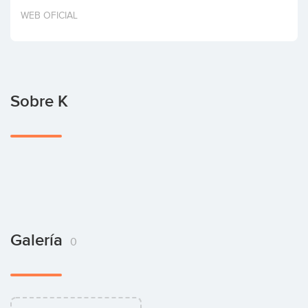
Invertir
WEB OFICIAL
Sobre K
Galería
0