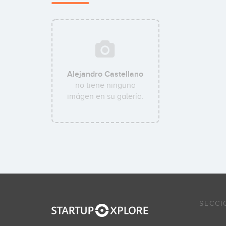
Alejandro Castellano
no tiene ninguna
imágen en su galería.
SECCI