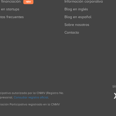
r financiación
Información corporativa
NEW
r en startups
Blog en inglés
ntas frecuentes
Blog en español
Sobre nosotros
Contacto
SÍ
icipativa autorizada por la CNMV (Registro No.
presarial.
Consultar registro oficial
.
ciación Participativa registrado en la CNMV