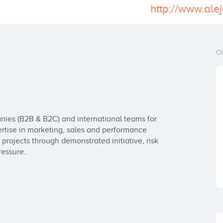
http://www.ale
C
ies (B2B & B2C) and international teams for 
rtise in marketing, sales and performance 
ojects through demonstrated initiative, risk 
ressure.