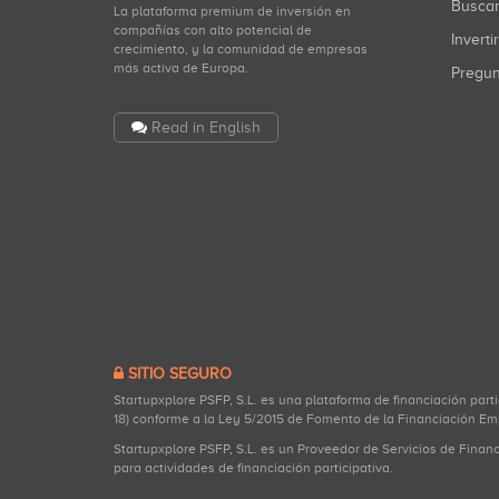
Busca
La plataforma premium de inversión en
compañías con alto potencial de
Inverti
crecimiento, y la comunidad de empresas
más activa de Europa.
Pregu
Read in English
SITIO SEGURO
Startupxplore PSFP, S.L. es una plataforma de financiación part
18) conforme a la Ley 5/2015 de Fomento de la Financiación Em
Startupxplore PSFP, S.L. es un Proveedor de Servicios de Finan
para actividades de financiación participativa.