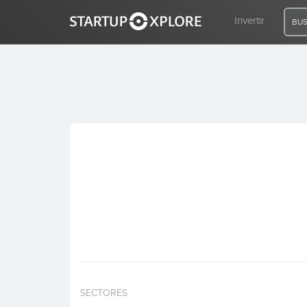
Invertir
BUS
BUSCO FINANCIACIÓN
REGISTRO
ACCESO
Inicio
Invertir
SECTORES