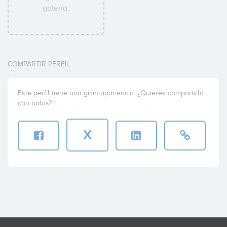
galería.
COMPARTIR PERFIL
Este perfil tiene una gran apariencia. ¿Quieres compartirlo
con todos?
X