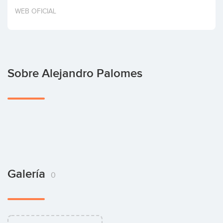
Invertir
WEB OFICIAL
Sobre Alejandro Palomes
Galería
0