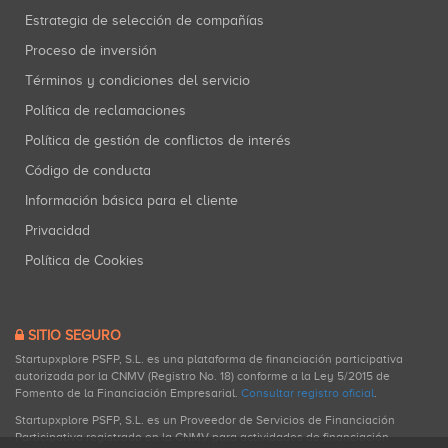
Estrategia de selección de compañías
Proceso de inversión
Términos y condiciones del servicio
Política de reclamaciones
Política de gestión de conflictos de interés
Código de conducta
Información básica para el cliente
Privacidad
Política de Cookies
SITIO SEGURO
Startupxplore PSFP, S.L. es una plataforma de financiación participativa
autorizada por la CNMV (Registro No. 18) conforme a la Ley 5/2015 de
Fomento de la Financiación Empresarial.
Consultar registro oficial
.
Startupxplore PSFP, S.L. es un Proveedor de Servicios de Financiación
Participativa registrado en la CNMV para actividades de financiación