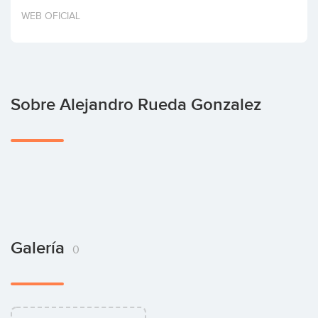
Invertir
WEB OFICIAL
Sobre Alejandro Rueda Gonzalez
Galería
0