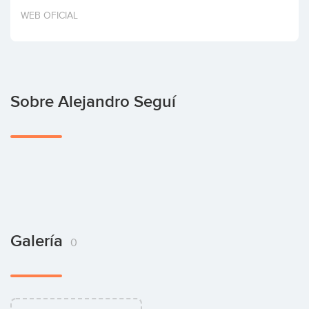
Invertir
WEB OFICIAL
Sobre Alejandro Seguí
Galería
0