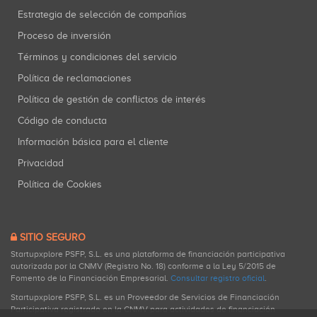
Estrategia de selección de compañías
Proceso de inversión
Términos y condiciones del servicio
Política de reclamaciones
Política de gestión de conflictos de interés
Código de conducta
Información básica para el cliente
Privacidad
Política de Cookies
SITIO SEGURO
Startupxplore PSFP, S.L. es una plataforma de financiación participativa
autorizada por la CNMV (Registro No. 18) conforme a la Ley 5/2015 de
Fomento de la Financiación Empresarial.
Consultar registro oficial
.
Startupxplore PSFP, S.L. es un Proveedor de Servicios de Financiación
Participativa registrado en la CNMV para actividades de financiación