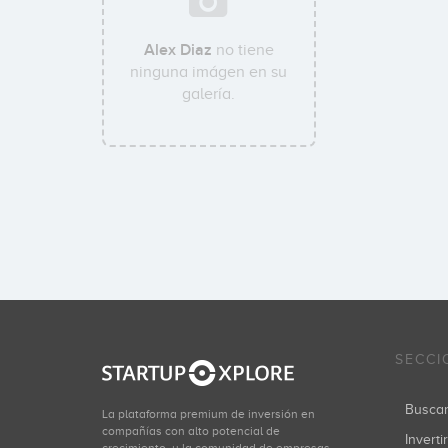
Alex Diaz
no tiene
ninguna imágen en su
galería.
SECCI
Busca
La plataforma premium de inversión en
compañías con alto potencial de
Inverti