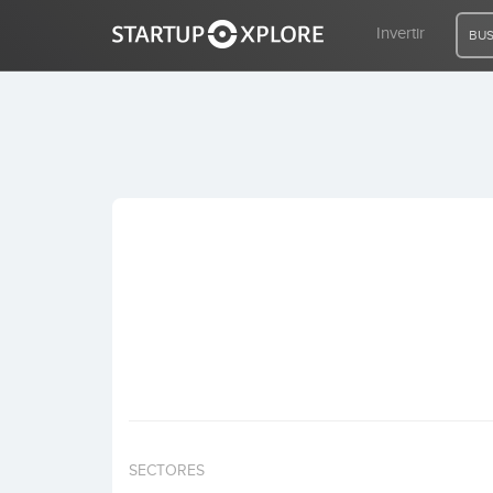
Invertir
BUS
BUSCO FINANCIACIÓN
REGISTRO
ACCESO
Inicio
Invertir
SECTORES