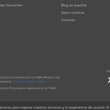
ntas frecuentes
Blog en español
Sobre nosotros
Contacto
SÍ
icipativa autorizada por la CNMV (Registro No.
presarial.
Consultar registro oficial
.
ciación Participativa registrado en la CNMV
erceros para mejorar nuestros servicios y la experiencia de usuario. S