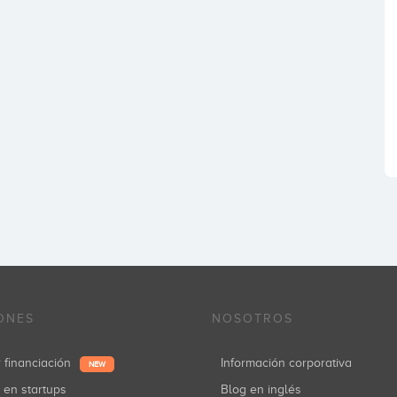
ONES
NOSOTROS
r financiación
Información corporativa
NEW
r en startups
Blog en inglés