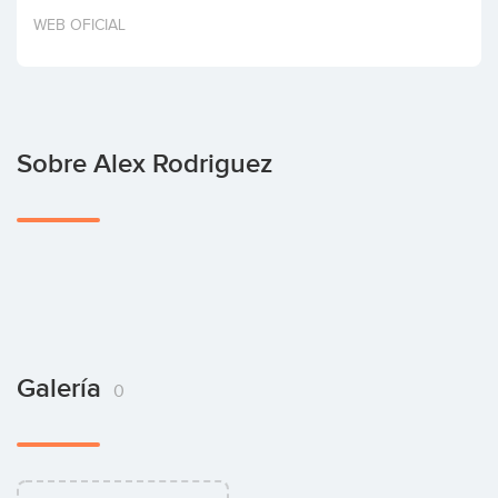
Invertir
WEB OFICIAL
Sobre Alex Rodriguez
Galería
0