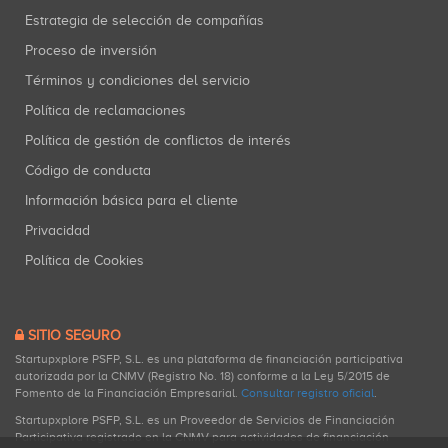
Estrategia de selección de compañías
Proceso de inversión
Términos y condiciones del servicio
Política de reclamaciones
Política de gestión de conflictos de interés
Código de conducta
Información básica para el cliente
Privacidad
Política de Cookies
SITIO SEGURO
Startupxplore PSFP, S.L. es una plataforma de financiación participativa
autorizada por la CNMV (Registro No. 18) conforme a la Ley 5/2015 de
Fomento de la Financiación Empresarial.
Consultar registro oficial
.
Startupxplore PSFP, S.L. es un Proveedor de Servicios de Financiación
Participativa registrado en la CNMV para actividades de financiación