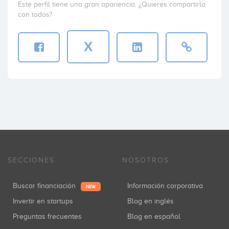
Este perfil tiene una gran apariencia. ¿Quieres compartirlo
con todos?
X
SECCIONES
NOSOTROS
Buscar financiación
Información corporativa
NEW
Invertir en startups
Blog en inglés
Preguntas frecuentes
Blog en español