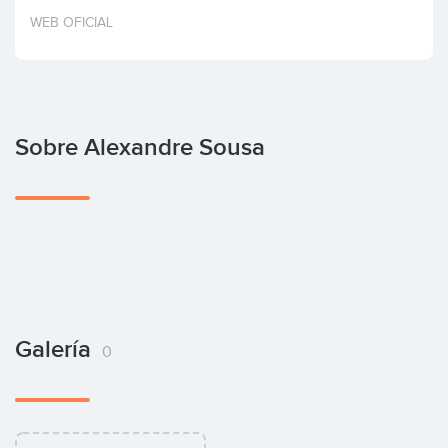
Invertir
WEB OFICIAL
Sobre Alexandre Sousa
Galería
0