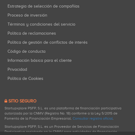
Estrategia de selección de compañías
Proceso de inversión
Términos y condiciones del servicio
Política de reclamaciones
Política de gestión de conflictos de interés
Código de conducta
Información básica para el cliente
Privacidad
Política de Cookies
SITIO SEGURO
Startupxplore PSFP, S.L. es una plataforma de financiación participativa
autorizada por la CNMV (Registro No. 18) conforme a la Ley 5/2015 de
Fomento de la Financiación Empresarial.
Consultar registro oficial
.
Startupxplore PSFP, S.L. es un Proveedor de Servicios de Financiación
Participativa registrado en la CNMV para actividades de financiación